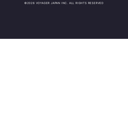
©️2026 VOYAGER JAPAN INC. ALL RIGHTS RESERVED