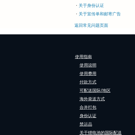
・
关于身份认证
・
关于宣传单和邮寄广告
返回常见问题页面
使用指南
使用说明
使用费用
付款方式
可配送国际/地区
海外発送方式
合并打包
身份认证
禁运品
关于锂电池的国际配送