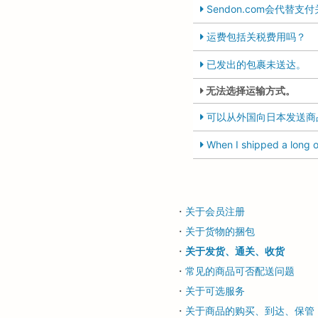
Sendon.com会代替支
运费包括关税费用吗？
已发出的包裹未送达。
无法选择运输方式。
可以从外国向日本发送商
When I shipped a long or
・
关于会员注册
・
关于货物的捆包
・
关于发货、通关、收货
・
常见的商品可否配送问题
・
关于可选服务
・
关于商品的购买、到达、保管