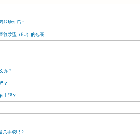
同的地址吗？
HL 寄往欧盟（EU）的包裹
么办？
吗？
有上限？
理通关手续吗？