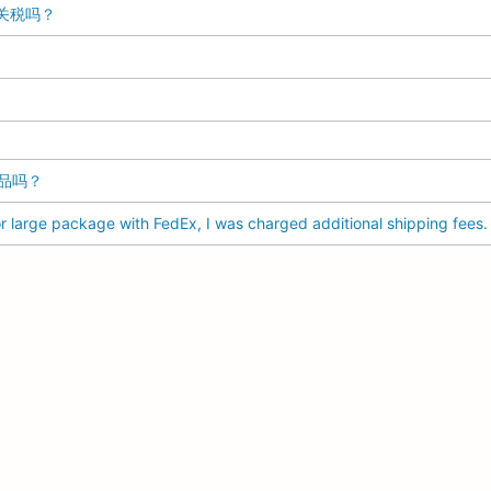
付关税吗？
品吗？
 large package with FedEx, I was charged additional shipping fees.